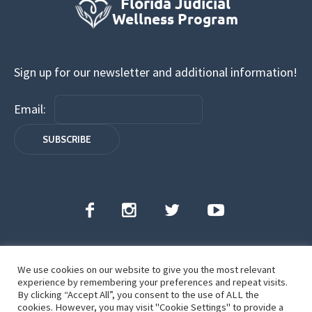
Sign up for our newsletter and additional information!
Email:
We use cookies on our website to give you the most relevant
Florida Judicial Wellness Program | All Rights
experience by remembering your preferences and repeat visits.
Reserved | ©2022
By clicking “Accept All”, you consent to the use of ALL the
cookies. However, you may visit "Cookie Settings" to provide a