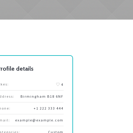
rofile details
ikes:
4
ddress:
Birmingham B18 6NF
hone:
+1 222 333 444
mail:
example@example.com
ategories:
Сustom