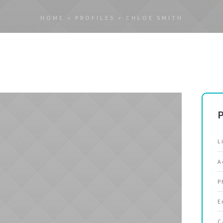
HOME
»
PROFILES
»
CHLOE SMITH
P
L
A
P
E
C