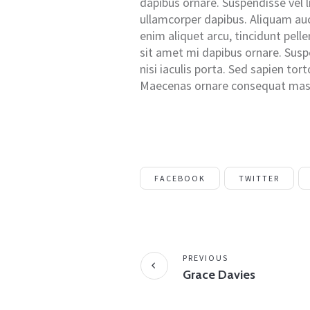
dapibus ornare. Suspendisse vel
ullamcorper dapibus. Aliquam auc
enim aliquet arcu, tincidunt pell
sit amet mi dapibus ornare. Susp
nisi iaculis porta. Sed sapien torto
Maecenas ornare consequat mass
FACEBOOK
TWITTER
PREVIOUS
Grace Davies